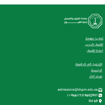
تواريخ مهمة
القبول الجديد
إعادة القبول
التحويل إلى الجامعة
الرئيسية
تعرف أكثر
admissions@kfupm.edu.sa
8602901 (13) (966+)
Bld 68